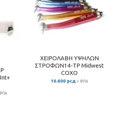
ΧΕΙΡΟΛΑΒΗ ΥΨΗΛΩΝ
ΣΤΡΟΦΩΝ14-TP Midwest
ΕΡ
COXO
Int+
10.600
рсд
+ ΦΠΑ
 ΦΠΑ
έχουσα
μή
αι:
.700 рсд.