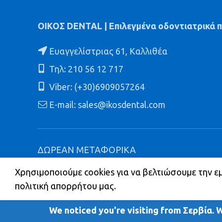
ΟΙΚΟΣ DENTAL | Επιλεγμένα οδοντιατρικά 
Ευαγγελίστριας 61, Καλλιθέα
Τηλ: 210 56 12 717
Viber: (+30)6909057264
E-mail: sales@ikosdental.com
ΔΩΡΕΑΝ ΜΕΤΑΦΟΡΙΚΑ
ΓΙΑ ΠΑΡΑΔΟΣΕΙΣ ΕΝΤΟΣ ΑΘΗΝΩΝ ΚΑΙ ΓΙΑ 
Χρησιμοποιούμε cookies για να βελτιώσουμε την ε
ΑΞΙΑΣ 60 € ΣΕ ΟΛΗ ΤΗΝ ΕΛΛΑΔΑ
πολιτική απορρήτου μας.
ΔΩΡΕΑΝ ΜΕΤΑΦΟΡΙΚΑ ΕΝΤΟ
ΟΙ ΤΙΜΕΣ ΔΕΝ ΠΕΡΙΛΑΜΒΑΝΟΥΝ ΦΠΑ
We noticed you're visiting from Σερβία. 
ΕΠΙΚΟΙΝΩΝΙΑ