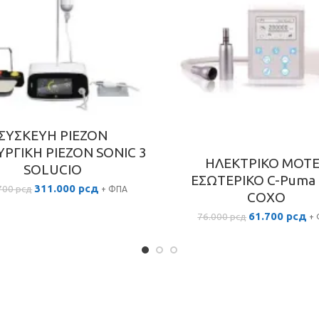
ΣΥΣΚΕΥΗ PIEZON
ΥΡΓΙΚΗ PIEZON SONIC 3
ΗΛΕΚΤΡΙΚΟ ΜΟΤ
SOLUCIO
ΕΣΩΤΕΡΙΚΟ C-Puma 
Original
Η
311.000
рсд
700
рсд
+ ΦΠΑ
COXO
price
τρέχουσα
was:
τιμή
Original
Η
61.700
рсд
76.000
рсд
+
369.700 рсд.
είναι:
price
τρ
311.000 рсд.
was:
τι
76.000 рсд.
είν
61