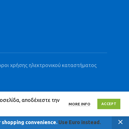
όροι χρήσης ηλεκτρονικού καταστήματος
τοσελίδα, αποδέχεστε την
MORE INFO
ACCEPT
 60 € ΣΕ ΟΛΗ ΤΗΝ ΕΛΛΑΔΑ
ur shopping convenience.
Ο 6909057264
Use Euro instead.