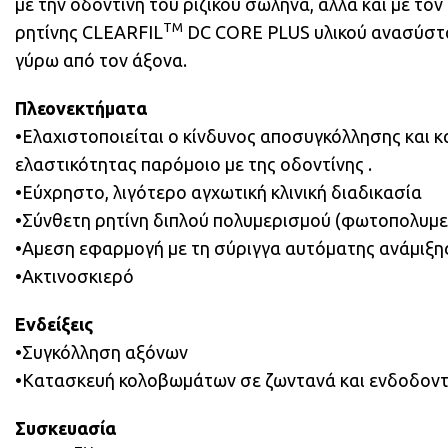
με την οδοντίνη του ριζικού σωλήνα, αλλά και με τ
TM
ρητίνης CLEARFIL
DC CORE PLUS υλικού ανασύστ
γύρω από τον άξονα.
Πλεονεκτήματα
•Ελαχιστοποιείται ο κίνδυνος αποσυγκόλλησης και 
ελαστικότητας παρόμοιο με της οδοντίνης .
•Εύχρηστο, λιγότερο αγχωτική κλινική διαδικασία
•Σύνθετη ρητίνη διπλού πολυμερισμού (φωτοπολυμερ
•Aμεση εφαρμογή με τη σύριγγα αυτόματης ανάμιξη
•Ακτινοσκιερό
Ενδείξεις
•Συγκόλληση αξόνων
•Κατασκευή κολοβωμάτων σε ζωντανά και ενδοδοντ
Συσκευασία