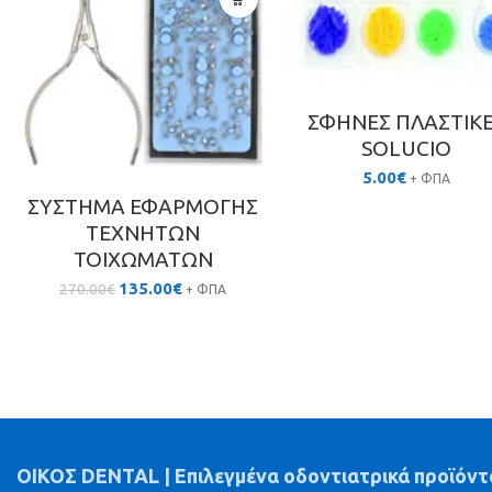
ΣΦΗΝΕΣ ΠΛΑΣΤΙΚ
SOLUCIO
5.00
€
+ ΦΠΑ
ΣΥΣΤΗΜΑ ΕΦΑΡΜΟΓΗΣ
ΤΕΧΝΗΤΩΝ
ΤΟΙΧΩΜΑΤΩΝ
Original
Η
135.00
€
270.00
€
+ ΦΠΑ
price
τρέχουσα
was:
τιμή
270.00€.
είναι:
135.00€.
ΟΙΚΟΣ DENTAL | Επιλεγμένα οδοντιατρικά προϊόντ