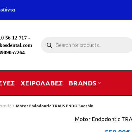
οϊόντα
10 56 12 717
-
Products
kosdental.com
search
6909057264
ΕΥΕΣ
ΧΕΙΡΟΛΑΒΕΣ
BRANDS
σκευές
Motor Endodontic TRAUS ENDO Saeshin
Motor Endodontic TR
550.00
€