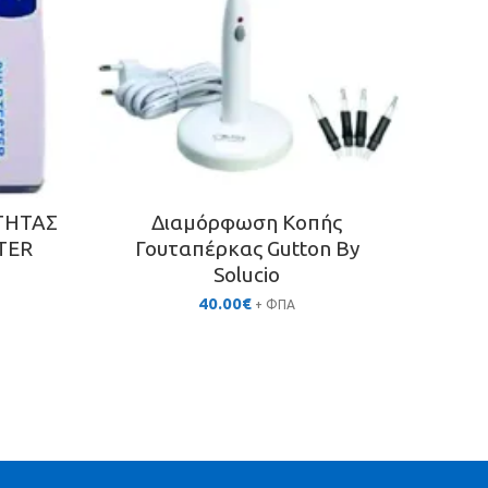
ΤΗΤΑΣ
Διαμόρφωση Κοπής
LA
TER
Γουταπέρκας Gutton By
ΕΝΔ
Solucio
40.00
€
+ ΦΠΑ