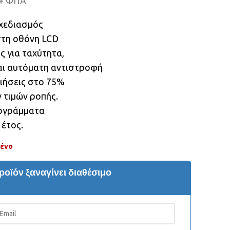
+ ΦΠΑ
χεδιασμός
στη οθόνη LCD
ς για ταχύτητα,
αι αυτόματη αντιστροφή
ιήσεις στο 75%
 τιμών ροπής.
ρογράμματα
 έτος.
μένο
ροϊόν ξαναγίνει διαθέσιμο