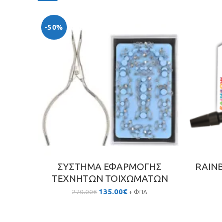
-50%
ΣΥΣΤΗΜΑ ΕΦΑΡΜΟΓΗΣ
RAIN
ΤΕΧΝΗΤΩΝ ΤΟΙΧΩΜΑΤΩΝ
Original
Η
135.00
€
270.00
€
+ ΦΠΑ
price
τρέχουσα
was:
τιμή
270.00€.
είναι: