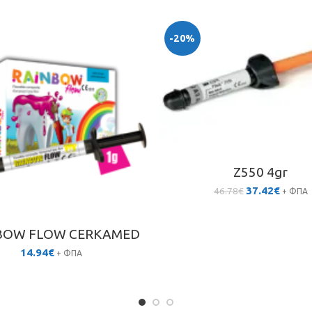
-20%
Z550 4gr
Original
Η
37.42
€
46.78
€
+ ΦΠΑ
price
τρέχο
was:
τιμή
46.78€.
είναι:
BOW FLOW CERKAMED
37.42€.
14.94
€
+ ΦΠΑ