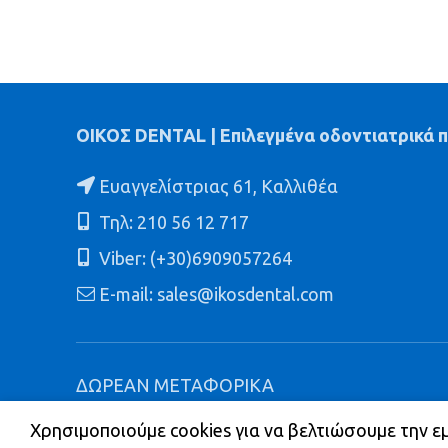
135.00€.
ΟΙΚΟΣ DENTAL | Επιλεγμένα οδοντιατρικά 
Ευαγγελίστριας 61, Καλλιθέα
Τηλ: 210 56 12 717
Viber: (+30)6909057264
E-mail: sales@ikosdental.com
ΔΩΡΕΑΝ ΜΕΤΑΦΟΡΙΚΑ
ΓΙΑ ΠΑΡΑΔΟΣΕΙΣ ΕΝΤΟΣ ΑΘΗΝΩΝ ΚΑΙ ΓΙΑ 
Χρησιμοποιούμε cookies για να βελτιώσουμε την ε
ΑΞΙΑΣ 60 € ΣΕ ΟΛΗ ΤΗΝ ΕΛΛΑΔΑ