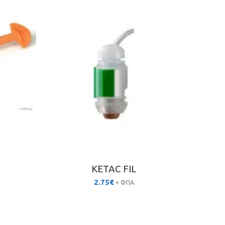
υσα
KETAC FIL
2.75
€
+ ΦΠΑ