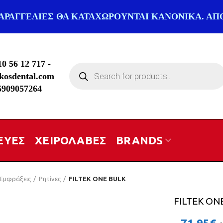
ΠΑΡΑΓΓΕΛΙΕΣ ΘΑ ΚΑΤΑΧΩΡΟΥΝΤΑΙ ΚΑΝΟΝΙΚΑ. ΑΠΟ
10 56 12 717
-
Products
kosdental.com
search
6909057264
ΕΥΕΣ
ΧΕΙΡΟΛΑΒΕΣ
BRANDS
Εμφράξεις
Ρητίνες
FILTEK ONE BULK
FILTEK ON
71.95
€