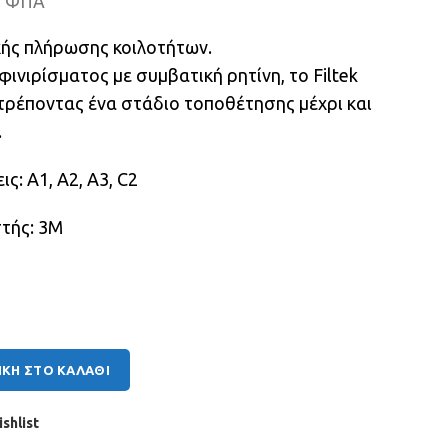
+ ΦΠΑ
κής πλήρωσης κοιλοτήτων.
ινιρίσματος με συμβατική ρητίνη, το Filtek
τρέποντας ένα στάδιο τοποθέτησης μέχρι και
.
ς: Α1, Α2, A3, C2
τής: 3Μ
α
ΚΗ ΣΤΟ ΚΑΛΆΘΙ
shlist