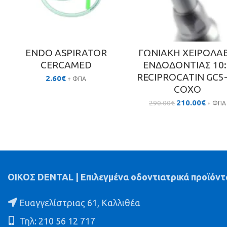
ENDO ASPIRATOR
ΓΩΝΙΑΚΗ ΧΕΙΡΟΛΑ
CERCAMED
ΕΝΔΟΔΟΝΤΙΑΣ 10:
RECIPROCATIN GC5
2.60
€
+ ΦΠΑ
COXO
Original
Η
210.00
€
290.00
€
+ ΦΠΑ
price
τρέχο
was:
τιμή
290.00€.
είναι:
210.00
ΟΙΚΟΣ DENTAL | Επιλεγμένα οδοντιατρικά προϊόντ
Ευαγγελίστριας 61, Καλλιθέα
Τηλ: 210 56 12 717