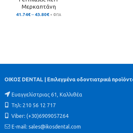
Μερκαπτάνη
Price
41.74
€
–
43.80
€
+ ΦΠΑ
range:
41.74€
through
43.80€
ΟΙΚΟΣ DENTAL | Επιλεγμένα οδοντιατρικά προϊόντ
Ευαγγελίστριας 61, Καλλιθέα
Τηλ: 210 56 12 717
Viber: (+30)6909057264
E-mail: sales@ikosdental.com