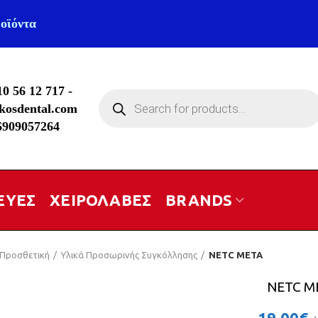
οϊόντα
10 56 12 717
-
Products
kosdental.com
search
6909057264
ΕΥΕΣ
ΧΕΙΡΟΛΑΒΕΣ
BRANDS
Προσθετική
Υλικά Προσωρινής Συγκόλλησης
NETC META
NETC M
19.00
€