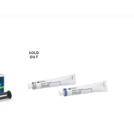
SOLD
-5%
OUT