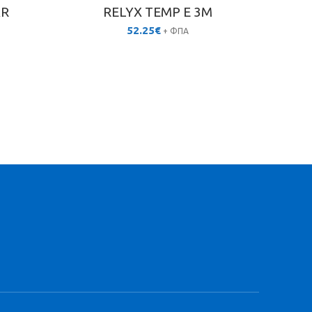
AR
RELYX TEMP E 3M
Υ
ΟΔΟ
52.25
€
+ ΦΠΑ