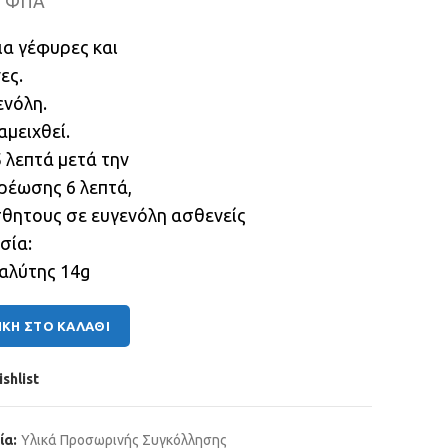
+ ΦΠΑ
ια γέφυρες και
ες.
ενόλη.
αμειχθεί.
 λεπτά μετά την
ρέωσης 6 λεπτά,
ίσθητους σε ευγενόλη ασθενείς
σία:
αλύτης 14g
ΚΗ ΣΤΟ ΚΑΛΆΘΙ
shlist
ία:
Υλικά Προσωρινής Συγκόλλησης