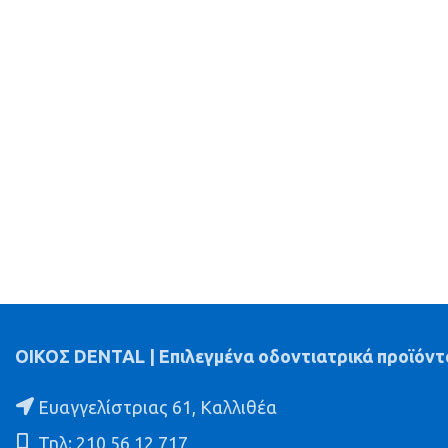
was:
τιμή
45.00€.
είναι:
35.00€.
ΟΙΚΟΣ DENTAL | Επιλεγμένα οδοντιατρικά προϊόντ
Ευαγγελίστριας 61, Καλλιθέα
Τηλ: 210 56 12 717