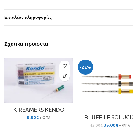
Επιπλέον πληροφορίες
Σχετικά προϊόντα
-22%
K-REAMERS KENDO
BLUEFILE SOLUCI
5.50
€
+ ΦΠΑ
Original
Η
35.00
€
45.00
€
+ ΦΠΑ
price
τρέχου