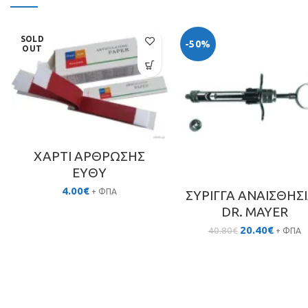
SOLD
-50%
OUT
ΧΑΡΤΙ ΑΡΘΡΩΣΗΣ
ΕΥΘΥ
4.00
€
+ ΦΠΑ
ΣΥΡΙΓΓΑ ΑΝΑΙΣΘΗΣ
DR. MAYER
Original
Η
20.40
€
40.80
€
+ ΦΠΑ
price
τρέχου
was:
τιμή
40.80€.
είναι:
20.40€.