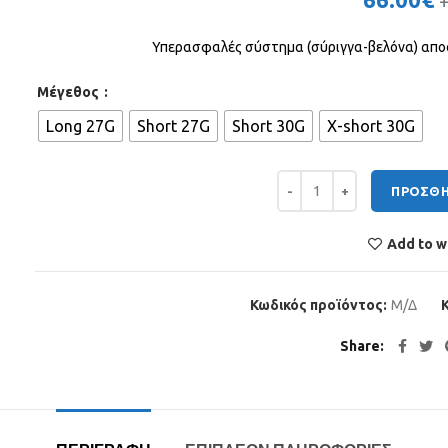
Υπερασφαλές σύστημα (σύριγγα-βελόνα) απο
Μέγεθος
Long 27G
Short 27G
Short 30G
X-short 30G
Ultra Safety Plus ποσότητ
ΠΡΟΣΘΉ
Add to wi
Κωδικός προϊόντος:
Μ/Δ
Share