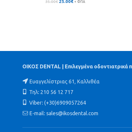
Original
Η
25.00
€
35.00
€
+ ΦΠΑ
price
τρέχουσα
was:
τιμή
35.00€.
είναι:
25.00€.
ΟΙΚΟΣ DENTAL | Επιλεγμένα οδοντιατρικά 
Ευαγγελίστριας 61, Καλλιθέα
Τηλ: 210 56 12 717
Viber: (+30)6909057264
E-mail: sales@ikosdental.com