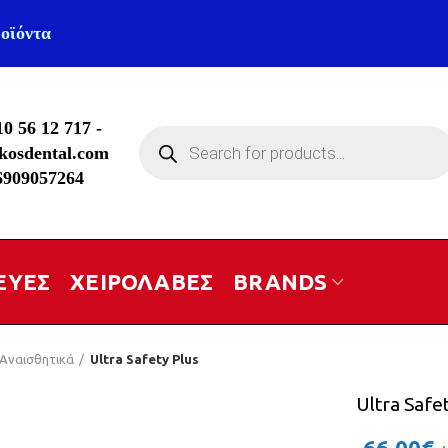
οϊόντα
10 56 12 717
-
Products
kosdental.com
search
6909057264
ΕΥΕΣ
ΧΕΙΡΟΛΑΒΕΣ
BRANDS
Αναισθητικά
Ultra Safety Plus
Ultra Safe
66.00
€