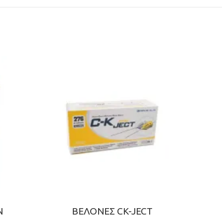
-50%
Σ
ΑΝΑΙ
Ν
ΒΕΛΟΝΕΣ CK-JECT