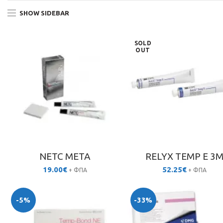
SHOW SIDEBAR
SOLD
OUT
NETC META
RELYX TEMP E 3
19.00
€
52.25
€
+ ΦΠΑ
+ ΦΠΑ
-5%
-33%