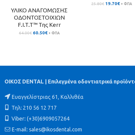
Original
Η
19.70
€
25.80
€
+ ΦΠΑ
price
τρέχου
ΥΛΙΚΟ ΑΝΑΓΟΜΩΣΗΣ
was:
τιμή
ΟΔΟΝΤΟΣΤΟΙΧΙΩΝ
25.80€.
είναι:
F.I.T.T™ Της Kerr
19.70€.
Original
Η
60.50
€
64.00
€
+ ΦΠΑ
price
τρέχουσα
was:
τιμή
64.00€.
είναι:
60.50€.
ΟΙΚΟΣ DENTAL | Επιλεγμένα οδοντιατρικά προϊόντ
Ευαγγελίστριας 61, Καλλιθέα
Τηλ: 210 56 12 717
Viber: (+30)6909057264
E-mail: sales@ikosdental.com