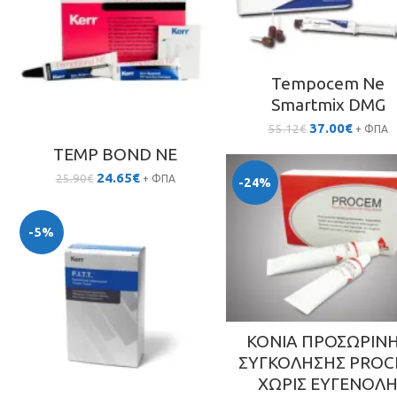
Tempocem Ne
Smartmix DMG
Original
Η
37.00
€
55.12
€
+ ΦΠΑ
price
τρέχου
TEMP BOND NE
was:
τιμή
Original
Η
55.12€.
είναι:
24.65
€
25.90
€
+ ΦΠΑ
-24%
price
τρέχουσα
37.00€.
was:
τιμή
25.90€.
είναι:
-5%
24.65€.
ΚΟΝΙΑ ΠΡΟΣΩΡΙΝ
ΣΥΓΚΟΛΗΣΗΣ PROC
ΧΩΡΙΣ ΕΥΓΕΝΟΛ