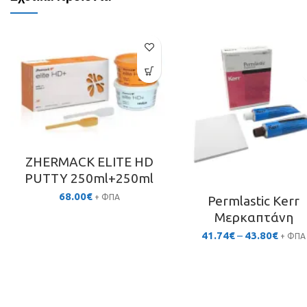
ZHERMACΚ ELITE HD
PUTTY 250ml+250ml
68.00
€
+ ΦΠΑ
Permlastic Kerr
Μερκαπτάνη
Price
41.74
€
–
43.80
€
+ ΦΠΑ
range:
41.74€
throu
43.80€