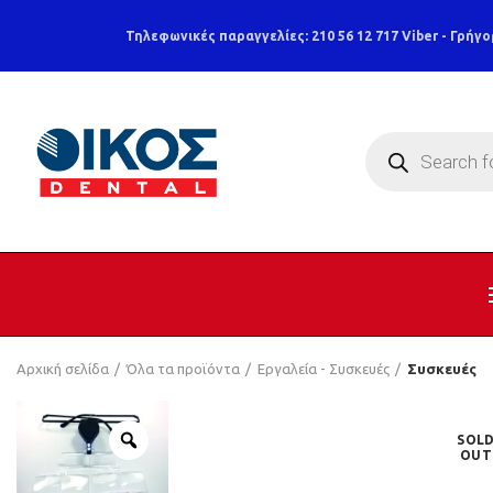
Τηλεφωνικές παραγγελίες: 210 56 12 717
Viber - Γρήγο
Products
search
Αρχική σελίδα
Όλα τα προϊόντα
Εργαλεία - Συσκευές
Συσκευές
SOL
OUT