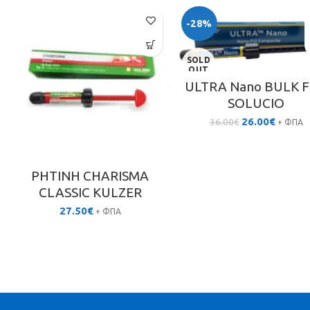
-28%
SOLD
OUT
ULTRA Nano BULK F
SOLUCIO
Original
Η
26.00
€
36.00
€
+ ΦΠΑ
price
τρέχου
was:
τιμή
36.00€.
είναι:
26.00€.
ΡΗΤΙΝΗ CHARISMA
CLASSIC KULZER
27.50
€
+ ΦΠΑ