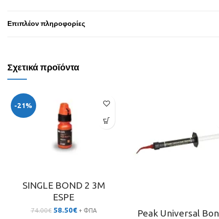
Επιπλέον πληροφορίες
Σχετικά προϊόντα
-21%
SINGLE BOND 2 3M
ESPE
Original
Η
58.50
€
74.00
€
+ ΦΠΑ
Peak Universal Bo
price
τρέχουσα