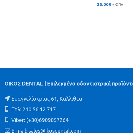
25.00
€
+ ΦΠΑ
was:
τιμή
74.00€.
είναι:
58.50€.
ΟΙΚΟΣ DENTAL | Επιλεγμένα οδοντιατρικά προϊόντ
Ευαγγελίστριας 61, Καλλιθέα
Τηλ: 210 56 12 717
Viber: (+30)6909057264
E-mail: sales@ikosdental.com