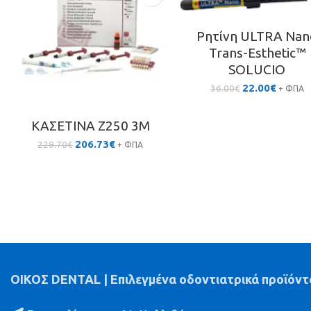
Ρητίνη ULTRA Nan
Trans-Esthetic™
SOLUCIO
Original
Η
22.00
€
36.00
€
+ ΦΠΑ
price
τρέχου
was:
τιμή
ΚΑΣΕΤΙΝΑ Z250 3M
36.00€.
είναι:
22.00€.
Original
Η
206.73
€
229.70
€
+ ΦΠΑ
price
τρέχουσα
was:
τιμή
229.70€.
είναι:
206.73€.
ΟΙΚΟΣ DENTAL | Επιλεγμένα οδοντιατρικά προϊόντ